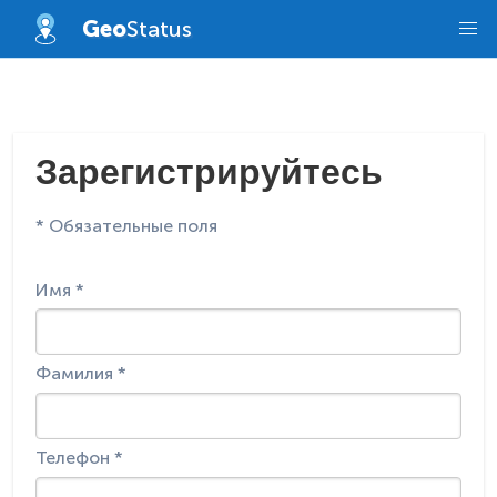
Skip
Geo
Status
to
content
Зарегистрируйтесь
* Обязательные поля
Имя *
Фамилия *
Телефон *