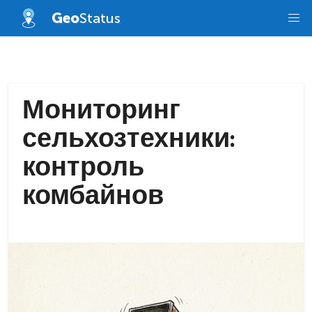
Skip
Geo
Status
to
content
Мониторинг
сельхозтехники:
контроль
комбайнов