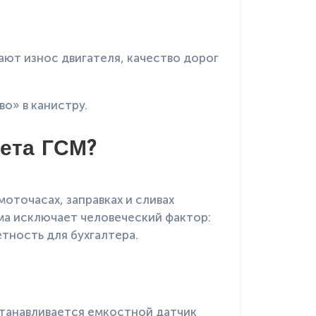
ют износ двигателя, качество дорог
о» в канистру.
чета ГСМ?
оточасах, заправках и сливах
ма исключает человеческий фактор:
тность для бухгалтера.
станавливается емкостной датчик