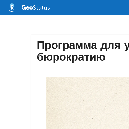
Skip
Geo
Status
to
content
Программа для у
бюрократию