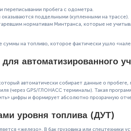
и переписывании пробега с одометра.
и оказываются поддельными (купленными на трассе).
таревшим нормативам Минтранса, которые не учитыва
 суммы на топливо, которое фактически ушло «налев
 для автоматизированного у
?
оторый автоматически собирает данные о пробеге, м
иля (через GPS/ГЛОНАСС терминалы). Такая програм
ить» цифры и формирует абсолютно прозрачную отче
ами уровня топлива (ДУТ)
яется «железо». В бак грузовика или спецтехники у