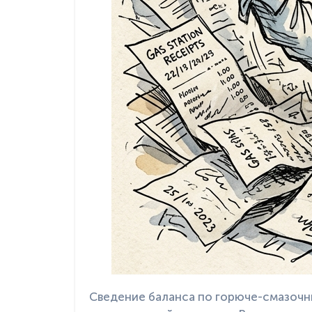
Сведение баланса по горюче-смазочным материалам (ГСМ) — настоящий кошмар для бухгалтерии и отдела логистики