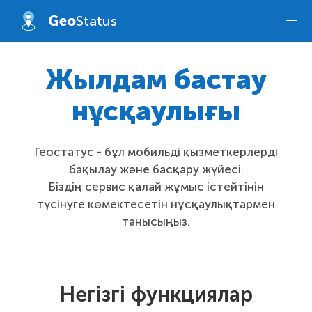
Geo
Status
Жылдам бастау
нұсқаулығы
Геостатус - бұл мобильді қызметкерлерді
бақылау және басқару жүйесі.
Біздің сервис қалай жұмыс істейтінін
түсінуге көмектесетін нұсқаулықтармен
танысыңыз.
Негізгі функциялар