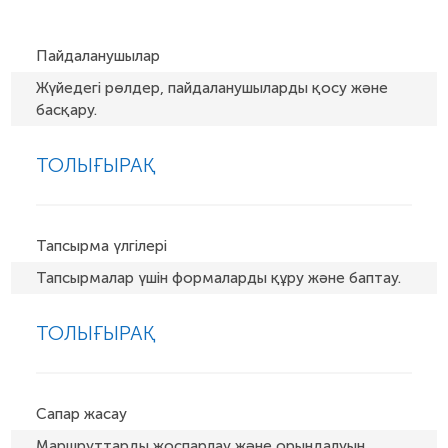
Пайдаланушылар
Жүйедегі рөлдер, пайдаланушыларды қосу және
басқару.
ТОЛЫҒЫРАҚ
Тапсырма үлгілері
Тапсырмалар үшін формаларды құру және баптау.
ТОЛЫҒЫРАҚ
Сапар жасау
Маршруттарды жоспарлау және орындалуын