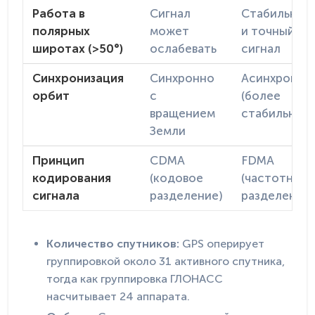
Работа в
Сигнал
Стабильный
полярных
может
и точный
широтах (>50°)
ослабевать
сигнал
Синхронизация
Синхронно
Асинхронно
орбит
с
(более
вращением
стабильно)
Земли
Принцип
CDMA
FDMA
кодирования
(кодовое
(частотное
сигнала
разделение)
разделение)
Количество спутников:
GPS оперирует
группировкой около 31 активного спутника,
тогда как группировка ГЛОНАСС
насчитывает 24 аппарата.