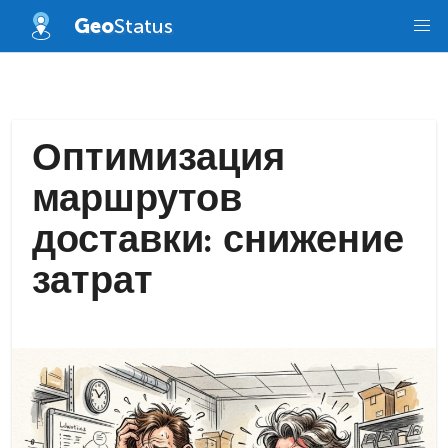
Skip
Geo
Status
to
content
Оптимизация
маршрутов
доставки: снижение
затрат